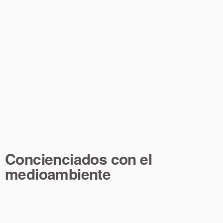
Concienciados con el
medioambiente
Creemos firmemente que la gestión eficiente de los residuos
es una parte fundamental de nuestro compromiso con la
sostenibilidad y la mejora continua de nuestras empresas.