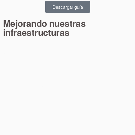
Descargar guía
Mejorando nuestras
infraestructuras
Trabajamos de forma continuada para garantizar que
nuestras empresas cuenten con las mejores condiciones
posibles para desarrollar su actividad en un entorno
accesible y seguro.
La mejora de las infraestructuras de acceso y las principales
vías del polígono son esenciales para el buen
funcionamiento de las operaciones logísticas y comerciales
de las empresas.
A lo largo de los últimos años, hemos demandado de